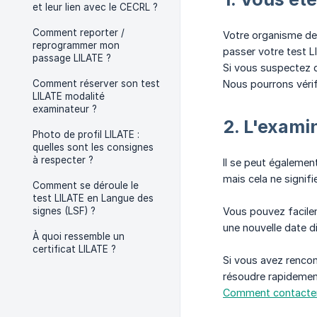
et leur lien avec le CECRL ?
Comment reporter /
Votre organisme de 
reprogrammer mon
passer votre test LI
passage LILATE ?
Si vous suspectez q
Comment réserver son test
Nous pourrons vérif
LILATE modalité
examinateur ?
2. L'exami
Photo de profil LILATE :
quelles sont les consignes
à respecter ?
Il se peut égalemen
mais cela ne signif
Comment se déroule le
test LILATE en Langue des
signes (LSF) ?
Vous pouvez facilem
une nouvelle date d
À quoi ressemble un
certificat LILATE ?
Si vous avez rencon
résoudre rapidement
Comment contacter l